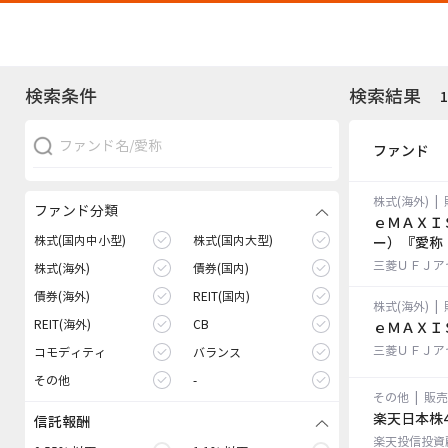
検索条件
検索結果
スナップショット
ファンド
リターン
株式(海外)
|
ファンド分類
収益
ｅＭＡＸＩ
株式(国内中小型)
株式(国内大型)
ー）『愛称
三菱ＵＦＪア
株式(海外)
債券(国内)
チャート
債券(海外)
REIT(国内)
株式(海外)
|
REIT(海外)
CB
ｅＭＡＸＩ
分配金
三菱ＵＦＪア
コモディティ
バランス
その他
-
ポートフォリオ
その他
|
販売
楽天日本株4
信託報酬
楽天投信投資