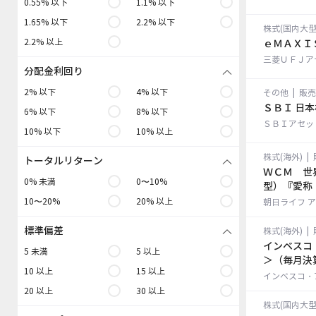
0.55% 以下
1.1% 以下
資金流出入
1.65% 以下
2.2% 以下
株式(国内大型
2.2% 以上
ｅＭＡＸＩ
ファンド検索
三菱ＵＦＪア
分配金利回り
データの見方
2% 以下
4% 以下
その他
|
販売
ＳＢＩ 日本
6% 以下
8% 以下
ＳＢＩアセッ
10% 以下
10% 以上
株式(海外)
|
トータルリターン
ＷＣＭ　世
0% 未満
0〜10%
型）『愛称
10〜20%
20% 以上
朝日ライフ 
標準偏差
株式(海外)
|
インベスコ
5 未満
5 以上
＞（毎月決
10 以上
15 以上
インベスコ・
20 以上
30 以上
株式(国内大型