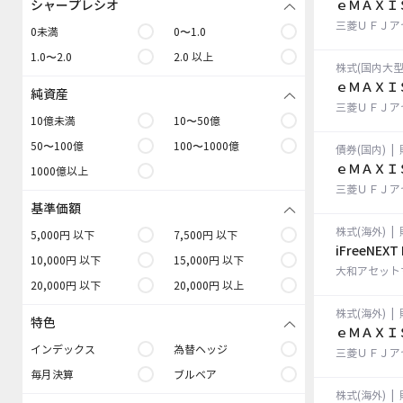
シャープレシオ
ｅＭＡＸＩ
三菱ＵＦＪア
0未満
0〜1.0
1.0〜2.0
2.0 以上
株式(国内大型
ｅＭＡＸＩ
純資産
三菱ＵＦＪア
10億未満
10〜50億
50〜100億
100〜1000億
債券(国内)
|
ｅＭＡＸＩ
1000億以上
三菱ＵＦＪア
基準価額
株式(海外)
|
5,000円 以下
7,500円 以下
iFreeNE
10,000円 以下
15,000円 以下
大和アセット
20,000円 以下
20,000円 以上
株式(海外)
|
特色
ｅＭＡＸＩ
インデックス
為替ヘッジ
三菱ＵＦＪア
毎月決算
ブルベア
株式(海外)
|