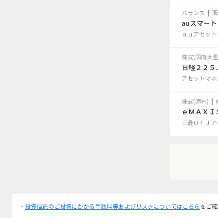
バランス
|
販
auスマー
ａｕアセット
株式(国内大型
日経２２５
アセットマネ
株式(海外)
|
ｅＭＡＸＩ
三菱ＵＦＪア
・
投資信託のご投資にかかる手数料等およびリスクについてはこちら
をご確