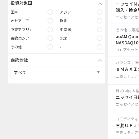
投資対象国
ニッセイＮ
購入・換金
国内
アジア
ニッセイアセ
オセアニア
欧州
中東アフリカ
中南米
その他
|
販売
auAM Qua
東欧ロシア
北米
NASDAQ
その他
-
ａｕアセット
委託会社
バランス
|
販
ｅＭＡＸＩ
すべて
三菱ＵＦＪア
株式(国内大型
ニッセイ日
ニッセイアセ
コモディティ
三菱ＵＦＪ
三菱ＵＦＪア