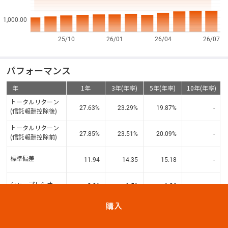
1,000.00
25/10
26/01
26/04
26/07
パフォーマンス
年
1年
3年(年率)
5年(年率)
10年(年率)
トータルリターン
27.63
%
23.29
%
19.87
%
-
(信託報酬控除後)
トータルリターン
27.85
%
23.51
%
20.09
%
-
(信託報酬控除前)
標準偏差
11.94
14.35
15.18
-
シャープレシオ
2.01
1.51
1.26
-
購入
資産構成比
( 2025年08月29日 現在)