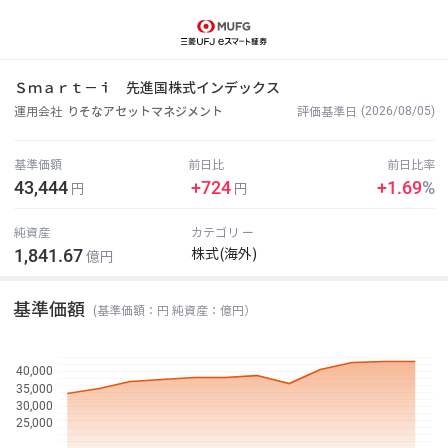
Ｓｍａｒｔ－ｉ 先進国株式インデックス
(2026/08/05)
運用会社
りそなアセットマネジメント
評価基準日
基準価額
前日比
前日比率
43,444
+724
+1.69
%
円
円
純資産
カテゴリ ー
1,841.67
株式(海外)
億円
基準価額
(基準価額：円 純資産：億円）
40,000
35,000
30,000
25,000