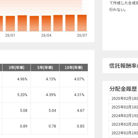
て作成した合成
行わない。
26/01
26/04
26/07
信託報酬率(
3年(年率)
5年(年率)
10年(年率)
4.96
%
4.15
%
4.07
%
分配金履歴
5.20
%
4.39
%
4.31
%
2026年02月18
2025年02月18
5.08
5.04
4.67
2024年02月19
2023年02月20
0.89
0.78
0.85
2022年02月18