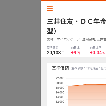
三井住友・ＤＣ年金
スナップショット
型）
リターン
愛称：マイパッケージ
運用会社
三井
基準価額
前日比
前日比率
収益
20,103
+9
+0.04
%
円
円
チャート
基準価額
(基準価額：円 純資産：億
22,000
分配金
20,000
18,000
16,000
ポートフォリオ
14,000
12,000