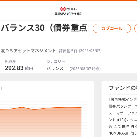
バランス30（債券重点
カブコール
住友ＤＳアセットマネジメント
(2026/08/07)
評価基準日
純資産
カテゴリ ー
292.83
億円
バランス
(2026/08/07 時点)
ファンドの
円）
｢国内株式インデッ
債券パッシブ・マ
ス・マザーファン
ンド｣(10)(カ
通じて国内外の
NOMURA-B