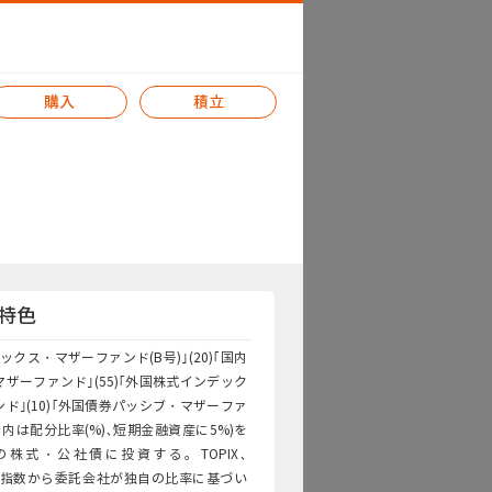
購入
積立
特色
クス・マザーファンド(B号)｣(20)｢国内
ザーファンド｣(55)｢外国株式インデック
ド｣(10)｢外国債券パッシブ・マザーファ
ッコ内は配分比率(%)､短期金融資産に5%)を
株式・公社債に投資する。TOPIX､
PI等5指数から委託会社が独自の比率に基づい