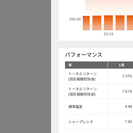
資金流出入
200.00
ファンド検索
25/10
データの見方
パフォーマンス
年
1年
トータルリターン
7.37
%
(信託報酬控除後)
トータルリターン
7.61
%
(信託報酬控除前)
4.44
標準偏差
1.42
シャープレシオ