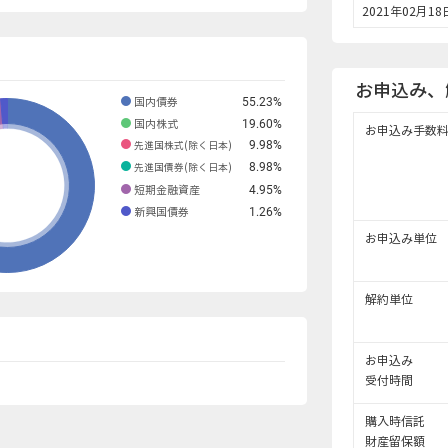
2021年02月18
お申込み、
55.23
%
国内債券
19.60
%
国内株式
お申込み手数
9.98
%
先進国株式(除く日本)
8.98
%
先進国債券(除く日本)
4.95
%
短期金融資産
1.26
%
新興国債券
お申込み単位
解約単位
お申込み
受付時間
購入時信託
財産留保額