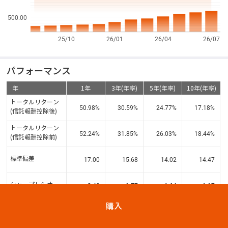
500.00
25/10
26/01
26/04
26/07
パフォーマンス
年
1年
3年(年率)
5年(年率)
10年(年率)
トータルリターン
50.98
%
30.59
%
24.77
%
17.18
%
(信託報酬控除後)
トータルリターン
52.24
%
31.85
%
26.03
%
18.44
%
(信託報酬控除前)
標準偏差
17.00
15.68
14.02
14.47
シャープレシオ
2.42
1.77
1.64
1.17
購入
資産構成比
( 2025年09月30日 現在)