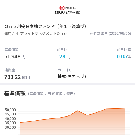
Ｏｎｅ割安日本株ファンド（年１回決算型）
(2026/08/06)
運用会社
アセットマネジメントＯｎｅ
評価基準日
基準価額
前日比
前日比率
51,948
-28
-0.05
%
円
円
純資産
カテゴリ ー
783.22
株式(国内大型)
億円
基準価額
(基準価額：円 純資産：億円）
50,000
45,000
40,000
35,000
30,000