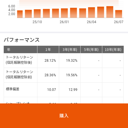
6.00
4.00
2.00
25/10
26/01
26/04
26/07
パフォーマンス
年
1年
3年(年率)
5年(年率)
10年(年率)
トータルリターン
28.12
%
19.32
%
-
-
(信託報酬控除後)
トータルリターン
28.36
%
19.56
%
-
-
(信託報酬控除前)
標準偏差
10.07
12.99
-
-
シャープレシオ
2.44
1.40
-
-
購入
資産構成比
( 2026年04月30日 現在)