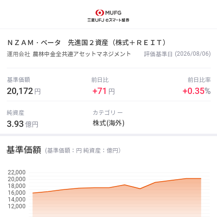
ＮＺＡＭ・ベータ 先進国２資産（株式＋ＲＥＩＴ）
(2026/08/06)
運用会社
農林中金全共連アセットマネジメント
評価基準日
基準価額
前日比
前日比率
20,172
+71
+0.35
%
円
円
純資産
カテゴリ ー
3.93
株式(海外)
億円
基準価額
(基準価額：円 純資産：億円）
22,000
20,000
18,000
16,000
14,000
12,000