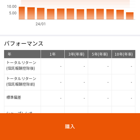
10.00
5.00
24/01
パフォーマンス
年
1年
3年(年率)
5年(年率)
10年(年率)
トータルリターン
-
-
-
-
(信託報酬控除後)
トータルリターン
-
-
-
-
(信託報酬控除前)
標準偏差
-
-
-
-
シャープレシオ
-
-
-
-
購入
資産構成比
( - 現在)