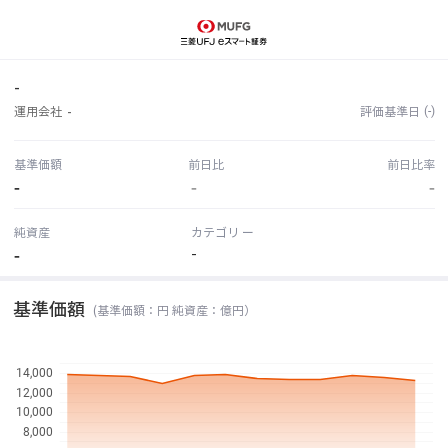
-
(-)
運用会社
-
評価基準日
基準価額
前日比
前日比率
-
-
-
純資産
カテゴリ ー
-
-
基準価額
(基準価額：円 純資産：億円）
14,000
12,000
10,000
8,000