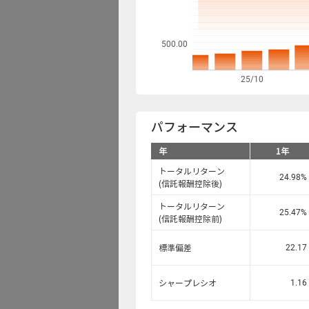
資金流出入
500.00
ファンド検索
25/10
データの見方
パフォーマンス
年
1年
トータルリターン
24.98
%
(信託報酬控除後)
トータルリターン
25.47
%
(信託報酬控除前)
22.17
標準偏差
1.16
シャープレシオ