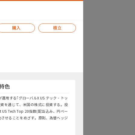
購入
積立
特色
apanが運用する｢グローバルX US テック・トッ
への投資を通じて、米国の株式に投資する。投
t US Tech Top 20指数(配当込み、円ベー
連動させることをめざす。原則、為替ヘッジ