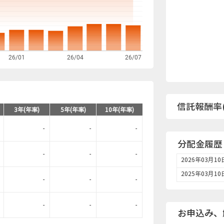
26/01
26/04
26/07
信託報酬率(
3年(年率)
5年(年率)
10年(年率)
-
-
-
分配金履歴
-
-
-
2026年03月10
2025年03月10
-
-
-
-
-
-
お申込み、