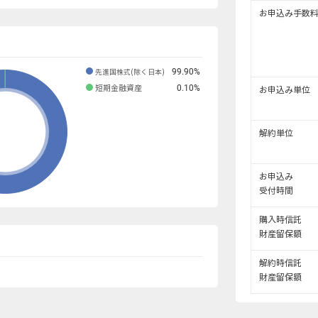
お申込み手数
99.90
%
先進国株式(除く日本)
0.10
%
短期金融資産
お申込み単位
解約単位
お申込み
受付時間
購入時信託
財産留保額
解約時信託
財産留保額