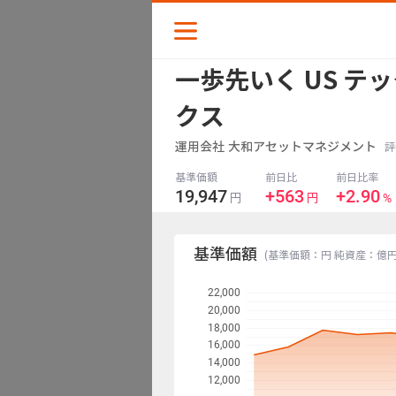
一歩先いく US テ
スナップショット
クス
リターン
運用会社
大和アセットマネジメント
評
基準価額
前日比
前日比率
収益
19,947
+563
+2.90
%
円
円
チャート
基準価額
(基準価額：円 純資産：億
22,000
分配金
20,000
18,000
16,000
ポートフォリオ
14,000
12,000