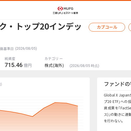
ック・トップ20インデッ
カブコール
(2026/08/05)
価基準日
純資産
カテゴリ ー
715.46
億円
株式(海外)
(2026/08/05 時点)
ファンドの
円）
Global X J
プ20 ETF｣
資成果を｢FactSe
ス)｣の動きに
を行わない。