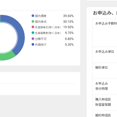
お申込み、
39.60
%
国内債券
30.10
%
国内株式
お申込み手数
19.50
%
先進国株式(除く日本)
9.70
%
先進国債券(除く日本)
0.80
%
分類不可
0.30
%
外国REIT
お申込み単位
解約単位
お申込み
受付時間
購入時信託
財産留保額
解約時信託