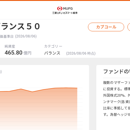
バランス５０
カブコール
(2026/08/06)
価基準日
純資産
カテゴリ ー
465.80
億円
バランス
(2026/08/06 時点)
ファンドの
円）
複数のマザーフ
に投資する。標準
外国株式20%、
ンチマーク(各
比率に準拠して
す。為替ヘッジ