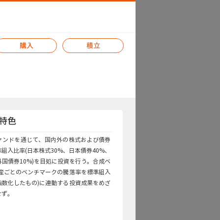
購入
積立
特色
ァンドを通じて、国内外の株式および債券
組入比率(日本株式30%、日本債券40%、
外国債券10%)を目処に投資を行う。合成ベ
資産ごとのベンチマークの騰落率を標準組入
指数化したもの)に連動する投資成果をめざ
せず。