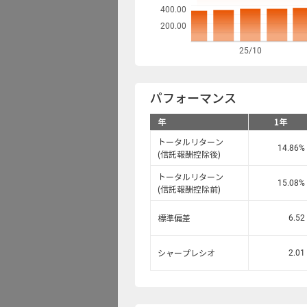
資金流出入
400.00
200.00
ファンド検索
25/10
データの見方
パフォーマンス
年
1年
トータルリターン
14.86
%
(信託報酬控除後)
トータルリターン
15.08
%
(信託報酬控除前)
6.52
標準偏差
2.01
シャープレシオ