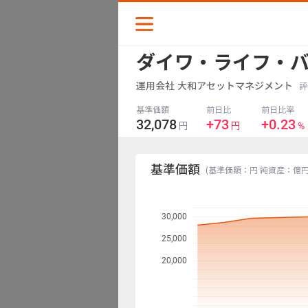
ダイワ・ライフ・
スナップショット
運用会社
大和アセットマネジメント
評
リターン
基準価額
前日比
前日比率
32,078
+73
+0.23
%
円
円
収益
基準価額
(基準価額：円 純資産：億
チャート
30,000
分配金
25,000
20,000
ポートフォリオ