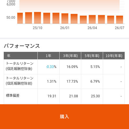
7,000
6,000
50.00
25/10
26/01
26/04
26/07
パフォーマンス
年
1年
3年(年率)
5年(年率)
10年(年率)
トータルリターン
-0.33
%
16.09
%
5.15
%
-
(信託報酬控除後)
トータルリターン
1.31
%
17.73
%
6.79
%
-
(信託報酬控除前)
標準偏差
19.31
21.08
25.30
-
シャープレシオ
0.10
0.79
0.32
-
購入