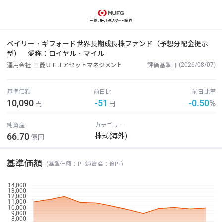
ベイリー・ギフォード世界長期成長株ファンド（予想分配金提示
型）
愛称：ロイヤル・マイル
(2026/08/07)
運用会社
三菱ＵＦＪアセットマネジメント
評価基準日
基準価額
前日比
前日比率
10,090
-51
-0.50
%
円
円
純資産
カテゴリ ー
66.70
株式(海外)
億円
基準価額
(基準価額：円 純資産：億円）
14,000
13,000
12,000
11,000
10,000
9,000
8,000